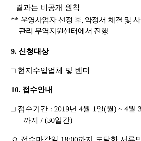
결과는 비공개 원칙
**
운영사업자 선정 후
,
약정서 체결 및 
관리 무역지원센터에서 진행
9.
신청대상
□
현지수입업체 및 벤더
10.
접수안내
□
접수기간
: 2019
년
4
월
1
일
(
월
) ~ 4
월
까지
/ (30
일간
)
ㅇ
접수마감일
18:00
까지 도달한 서류만