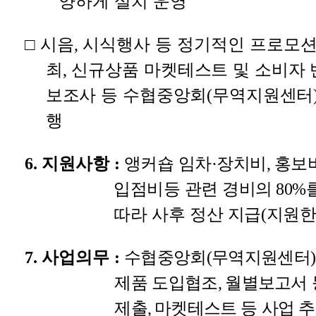
양하게 설치 운영
□
시음
,
시식행사 등 정기적인 프로모션
최
,
신규상품 마켓
테스트 및 소비자 
보조사 등 수협중앙회
(
무역지원센터
행
6.
지원사항
:
앵커숍 임차
·
장치비
,
홍보
입점비등 관련 경비의
80%
따라 사후 정산 지급
(
지원한
7.
사업의무
:
수협중앙회
(
무역지원센터
제품 도입협조
,
월별보고서 
제출
,
마켓테스트 등 사업 