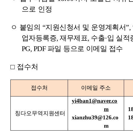
으로 인정
ㅇ
붙임의
“
지원신청서 및 운영계획서
”,
업자등록증
,
재무제표
,
수출
·
입 실적
PG, PDF
파일 등으로 이메일 접수
□
접수처
접수처
이메일 주소
yi4ban1@naver.co
m
1
칭다오무역지원센터
xianzhu39@126.co
1
m