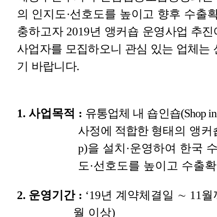
의
인지도
·
선호도를 높이고 향후 수출확
충하고자
2019
년 앵커숍
운영사업 추진
사업자를 모집하오니 관심 있는 업체는
기 바랍니다
.
1.
사업목적
:
유통업체 내 숍인숍
(Shop i
사정에 적합한
형태의 앵커
p)
을 설치
·
운영하여 한국 
도
·
선호도를 높이고 수출확
2.
운영기간
:
‘19
년 계약체결일
∼
11
월
월 이상
)