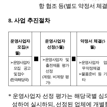
항 협조 등
(
별도 약정서 체
8.
사업 추진절차
운영사업자
운영사업자
약정서 체결
(5
모집
선정
월
월
(4
(5
)
)
월
)
⇒
⇒
➢
운영사업자 및
➢
운영사업자
➢
운
영사업자 
출전제품 평가
모집 공고
무약정체결
선정
및 접수
➢
물품준비 등 
(
계량
,
비계량 평
(
한국
/
해당국
)
타
가
)
*
운영사업자 선정 평가는 해당국별 심
성하여 실시하되
,
선정된 업체에 개별