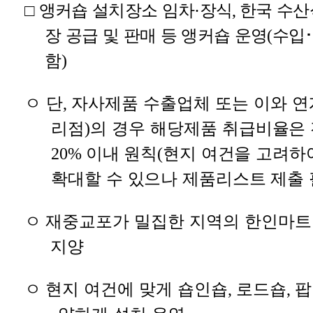
□
앵커숍 설치장소 임차
·
장식
,
한국 수산
장 공급 및 판매 등 앵커숍 운영
(
수입
･
함
)
ㅇ
단
,
자사제품 수출업체 또는 이와 연
리점
)
의 경우 해당
제품 취급비율은 
20%
이내 원칙
(
현지 여건을 고려하여
확대할 수 있으나 제품리스트 제출
ㅇ
재중교포가 밀집한 지역의 한인마트
지양
ㅇ
현지 여건에 맞게 숍인숍
,
로드숍
,
팝