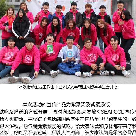
本次活动主要工作由中国人民大学韩国人留
学
学生会开展
本次活动的宣传产品为紫菜汤及紫菜汤饭，
试吃及赠送的方式开展，同时向现场观众发放K SEAFOOD宣传单
场人头攒动，并获得了包括韩国留学生在内乃至世界留学生的一
京已入深秋，热气腾腾紫菜汤的试吃，给大家味蕾和身体都带来了
米饭
，好吃又不会过咸，所以人气颇高，被大家认为是零食必需