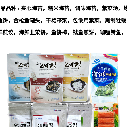
食品品种
:
夹心海苔，糯米海苔，调味海苔，紫菜汤，
鱼饼，金枪鱼罐头，干裙带菜，包饭用紫菜，熏制牡蛎
鲜煎饺，
海鲜韭菜饼，
鱼饼棒，
鱿鱼煎饼，
咖喱
鲭鱼，