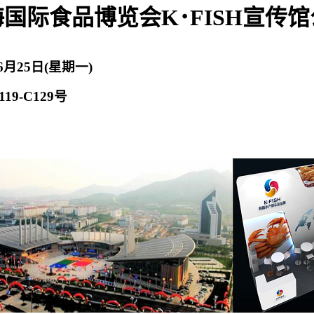
海国际食品博览会
K
･
FISH
宣传馆
6
月
25
日
(
星期
一
)
119-C129
号