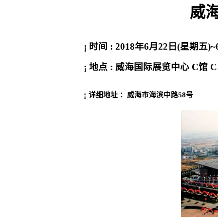
威
¡
时间
: 2018
年
6
月
22
日
(
星期五
)~
¡
地点
:
威海国际展览
中心
C
馆
C
¡
详细地址 ：
威海市海滨中路
58
号