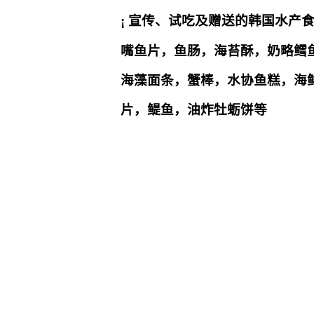
¡
宣传、试吃及赠送的韩国水产
嘴鱼片，鱼肠，海苔酥，奶略鳕
海藻面条，蟹棒，
水协鱼糕
，
海
片，鳀鱼，油炸牡蛎饼等