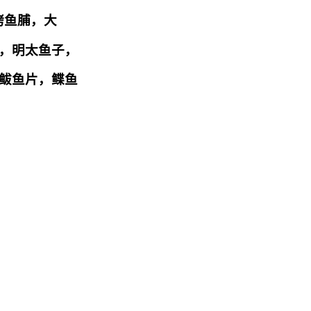
烤鱼脯，
大
，明太鱼子，
鲅鱼片，鲽鱼