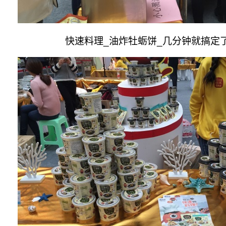
快速料理
_
油炸牡蛎饼
_
几分钟就搞定