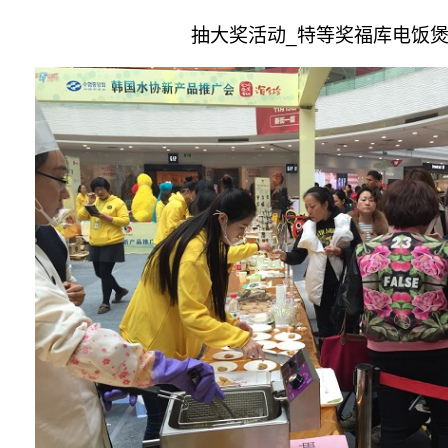
抽大奖活动
_
特等奖福库电饭