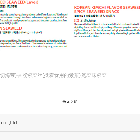
切海带)
香脆紫菜丝(撒着食用的紫菜)
泡菜味紫菜
,
,
暂无评论
o .,Ltd.