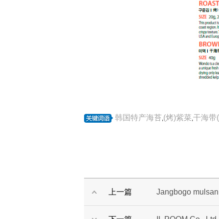
韩国特产海苔
(烤)紫菜
干海带(
,
,
上一篇
Jangbogo mulsan c